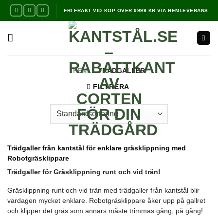
Skip
FRI FRAKT VID KÖP ÖVER 9999 KR VIA HEMLEVERANS
to
content
HEM
/
TRÄDGALLER
FILTRERA
Trädgaller från kantstål för enklare gräsklippning med
Robotgräsklippare
Trädgaller för Gräsklippning runt och vid trän!
Gräsklippning runt och vid trän med trädgaller från kantstål blir
vardagen mycket enklare. Robotgräsklippare åker upp på gallret
och klipper det gräs som annars måste trimmas gång, på gång!