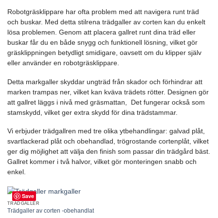
Robotgräsklippare har ofta problem med att navigera runt träd
och buskar. Med detta stilrena trädgaller av corten kan du enkelt
lösa problemen. Genom att placera gallret runt dina träd eller
buskar får du en både snygg och funktionell lösning, vilket gör
gräsklippningen betydligt smidigare, oavsett om du klipper själv
eller använder en robotgräsklippare.
Detta markgaller skyddar ungträd från skador och förhindrar att
marken trampas ner, vilket kan kväva trädets rötter. Designen gör
att gallret läggs i nivå med gräsmattan, Det fungerar också som
stamskydd, vilket ger extra skydd för dina trädstammar.
Vi erbjuder trädgallren med tre olika ytbehandlingar: galvad plåt,
svartlackerad plåt och obehandlad, trögrostande cortenplåt, vilket
ger dig möjlighet att välja den finish som passar din trädgård bäst.
Gallret kommer i två halvor, vilket gör monteringen snabb och
enkel.
Save
TRÄDGALLER
Trädgaller av corten -obehandlat