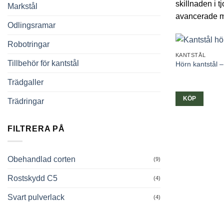
skillnaden i t
Markstål
avancerade ma
Odlingsramar
Robotringar
KANTSTÅL
Tillbehör för kantstål
Hörn kantstål 
Trädgaller
KÖP
Trädringar
FILTRERA PÅ
Obehandlad corten
(9)
Rostskydd C5
(4)
Svart pulverlack
(4)