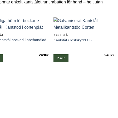
 formar enkelt kantstålet runt rabatten för hand – helt utan
ÅL
KANTSTÅL
antstål bockad i obehandlad
Kantstål i rostskydd C5
249
kr
249
kr
KÖP