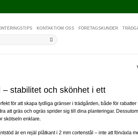
ONTERINGSTIPS
KONTAKT/OM OSS
FÖRETAGSKUNDER
TRÄDG
 – stabilitet och skönhet i ett
rfekt för att skapa tydliga gränser i trädgården, både för rabatte
ra att gräs och ogräs sprider sig till dina planteringar. Dessuto
r skötseln enklare.
tstöd är en rejäl plåtkant i 2 mm cortenstål – inte att förväxla m