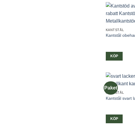
KANTSTÅL
Kantstål obeha
KÖP
Paket
KANTSTÅL
Kantstål svart 
KÖP