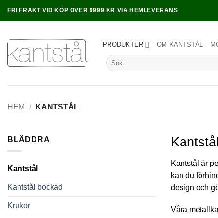
Skip
FRI FRAKT VID KÖP ÖVER 9999 KR VIA HEMLEVERANS
to
content
PRODUKTER
OM KANTSTÅL
M
Sök
efter:
HEM
/
KANTSTÅL
Kantstål
BLÄDDRA
Kantstål är pe
Kantstål
kan du förhind
Kantstål bockad
design och gö
Krukor
Våra metallkan