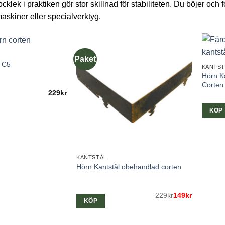
jocklek i praktiken gör stor skillnad för stabiliteten. Du böjer och
skiner eller specialverktyg.
Paket
– C5
KANTST
Hörn K
Corten
229
kr
KÖP
KANTSTÅL
Hörn Kantstål obehandlad corten
229
Det
Det
kr
149
kr
KÖP
ursprungliga
nuvarande
priset
priset
var:
är:
229kr.
149kr.