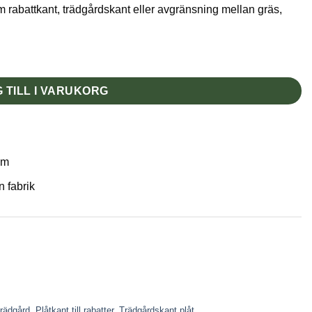
 rabattkant, trädgårdskant eller avgränsning mellan gräs,
 TILL I VARUKORG
um
 fabrik
trädgård
,
Plåtkant till rabatter
,
Trädgårdskant plåt