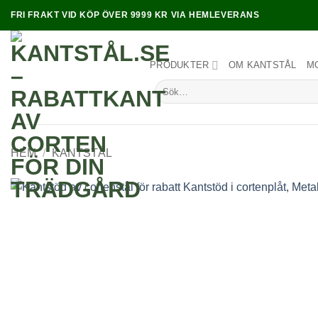
Skip
FRI FRAKT VID KÖP ÖVER 9999 KR VIA HEMLEVERANS
to
content
PRODUKTER
OM KANTSTÅL
M
Sök
efter:
HEM
/
KANTSTÅL