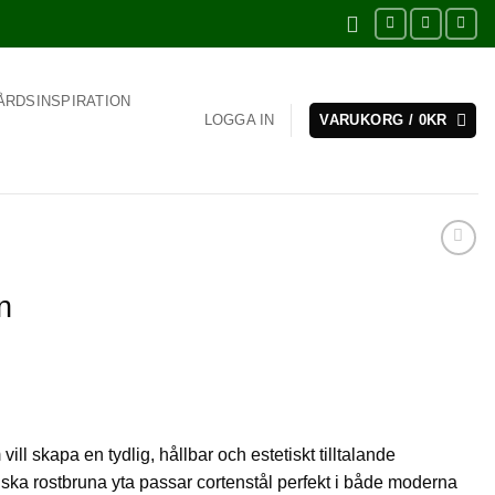
ÅRDSINSPIRATION
LOGGA IN
VARUKORG /
0
KR
n
 vill skapa en tydlig, hållbar och estetiskt tilltalande
iska rostbruna yta passar cortenstål perfekt i både moderna