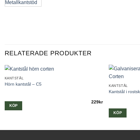
RELATERADE PRODUKTER
KANTSTÅL
Hörn kantstål – C5
KANTSTÅL
Kantstål i rost
229
kr
KÖP
KÖP