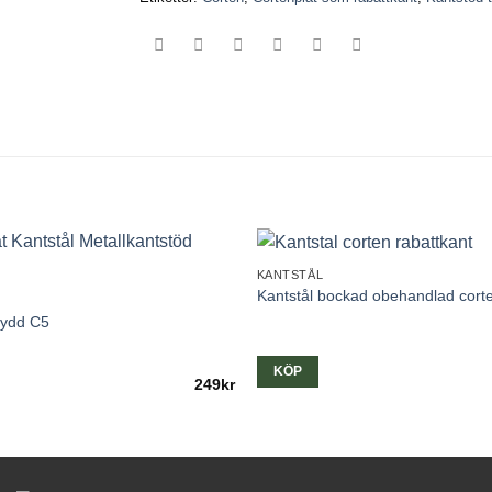
KANTSTÅL
Kantstål bockad obehandlad cort
skydd C5
KÖP
249
kr