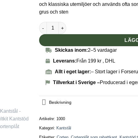
och klassiska utemiljöer och används ofta som
grus och sten
Kantstål obehandlad corten mängd
LÄGG
Skickas inom:
2–5 vardagar
Leverans:
Från 199 kr , DHL
Allt i eget lager:
– Stort lager i Forser
Tillverkat i Sverige –
Producerad i egen
Beskrivning
Artikelnr:
1000
Kategori:
Kantstål
Etiketter:
Corten
,
Cortenplåt som rabattkant
,
Kantstöd 