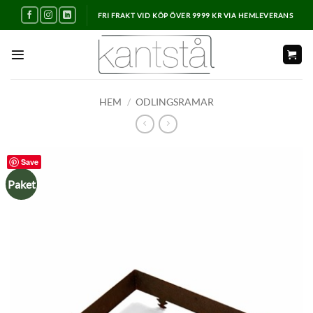
Skip
FRI FRAKT VID KÖP ÖVER 9999 KR VIA HEMLEVERANS
to
content
HEM
/
ODLINGSRAMAR
Save
Paket