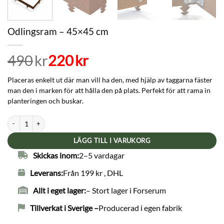
Odlingsram – 45×45 cm
490
Det
Det
kr
220
kr
ursprungliga
nuvarande
Placeras enkelt ut där man vill ha den, med hjälp av taggarna fäster
priset
priset
man den i marken för att hålla den på plats. Perfekt för att rama in
var:
är:
planteringen och buskar.
490kr.
220kr.
Odlingsram - 45x45 cm mängd
LÄGG TILL I VARUKORG
Skickas inom:
2–5 vardagar
Leverans:
Från 199 kr , DHL
Allt i eget lager:
– Stort lager i Forserum
Tillverkat i Sverige –
Producerad i egen fabrik