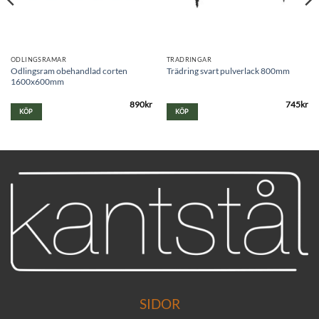
ODLINGSRAMAR
TRÄDRINGAR
Odlingsram obehandlad corten
Trädring svart pulverlack 800mm
1600x600mm
890
kr
745
kr
KÖP
KÖP
SIDOR