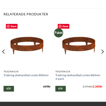
RELATERADE PRODUKTER
Save
Save
Paket
TRÄDRINGAR
TRÄDRINGAR
Trädring obehandlad corten 800mm
Trädring obehandlad corten 800mm
4-pack
649
kr
2,596
Det
Det
kr
2,360
kr
KÖP
KÖP
ursprungliga
nuvarande
priset
priset
var:
är:
2,596kr.
2,360kr.