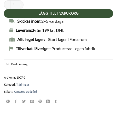
Trädring obehandlad corten 800mm 2-pack mängd
1,298kr.
1,220kr.
LÄGG TILL I VARUKORG
Skickas inom:
2–5 vardagar
Leverans:
Från 199 kr , DHL
Allt i eget lager:
– Stort lager i Forserum
Tillverkat i Sverige –
Producerad i egen fabrik
Beskrivning
Artikelnr:
1007-2
Kategori:
Trädringar
Etikett:
Kantstöd trädgård