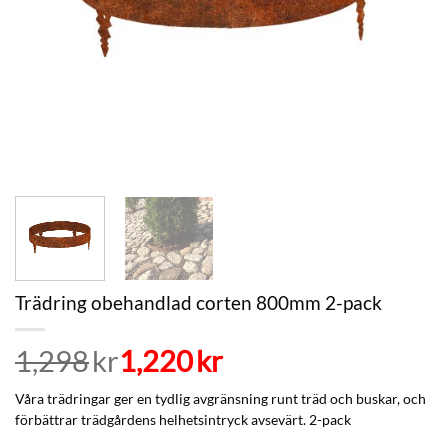
Trädring obehandlad corten 800mm 2-pack
1,298
Det
Det
kr
1,220
kr
ursprungliga
nuvarande
Våra trädringar ger en tydlig avgränsning runt träd och buskar, och
priset
priset
förbättrar trädgårdens helhetsintryck avsevärt. 2-pack
var:
är: