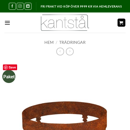
Skip
FRI FRAKT VID KÖP ÖVER 9999 KR VIA HEMLEVERANS
to
content
HEM
/
TRÄDRINGAR
Save
Paket